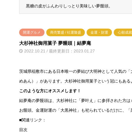
黒糖の皮がふんわりしっとり美味しい夢饅頭。
開運グルメ
商売繁盛 / 社運隆盛
金運・財運
心願成就
大杉神社御用菓子 夢饅頭｜結夢庵
2022.10.21 / 最終更新日：2023.01.27
茨城県稲敷市にある日本唯一の夢結び大明神として人気の「
めあん）」があります。大杉神社御用菓子という冠にもある
このような方にオススメします！
結夢庵の夢饅頭は、大杉神社に「夢叶え」に参拝された方は
お饅頭。金運財運の「大黒神社」も祀られているだけに、「
■関連リンク：
目次