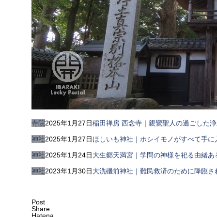
寺院
2025年1月27日
稲田禅房 西念寺｜親鸞聖人の過ごした
神社
2025年1月27日
ほしいも神社｜ホシイモノがすべて手に
神社
2025年1月24日
大生郷天満宮｜学問の神様を祀る由緒あ
神社
2023年1月30日
大洗磯前神社｜難民救済のために降臨さ
Post
Share
Hatena