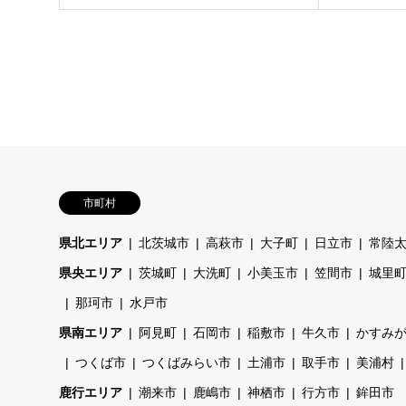
市町村
県北エリア
北茨城市
高萩市
大子町
日立市
常陸
県央エリア
茨城町
大洗町
小美玉市
笠間市
城里
那珂市
水戸市
県南エリア
阿見町
石岡市
稲敷市
牛久市
かすみ
つくば市
つくばみらい市
土浦市
取手市
美浦村
鹿行エリア
潮来市
鹿嶋市
神栖市
行方市
鉾田市