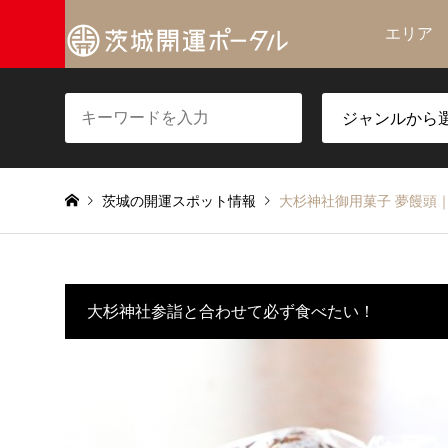
エリア
茨城の開運スポット情報
大杉神社御用菓子 夢饅頭
大杉神社参詣と合わせて必ず食べたい！