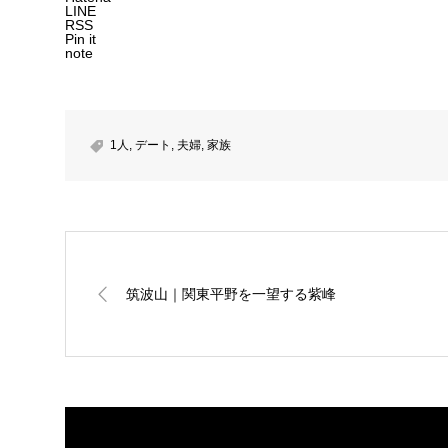
LINE
RSS
Pin it
note
1人
,
デート
,
夫婦
,
家族
筑波山｜関東平野を一望する紫峰