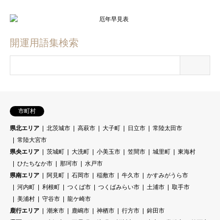
開運用語集検索
市町村
県北エリア
北茨城市
高萩市
大子町
日立市
常陸太田市
常陸大宮市
県央エリア
茨城町
大洗町
小美玉市
笠間市
城里町
東海村
ひたちなか市
那珂市
水戸市
県南エリア
阿見町
石岡市
稲敷市
牛久市
かすみがうら市
河内町
利根町
つくば市
つくばみらい市
土浦市
取手市
美浦村
守谷市
龍ケ崎市
鹿行エリア
潮来市
鹿嶋市
神栖市
行方市
鉾田市