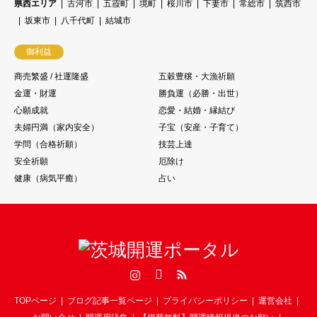
県西エリア
古河市
五霞町
境町
桜川市
下妻市
常総市
筑西市
坂東市
八千代町
結城市
御利益
商売繁盛 / 社運隆盛
五穀豊穣・大漁祈願
金運・財運
勝負運（必勝・出世）
心願成就
恋愛・結婚・縁結び
夫婦円満（家内安全）
子宝（安産・子育て）
学問（合格祈願）
技芸上達
安全祈願
厄除け
健康（病気平癒）
占い
Instagram
Facebook
RSS
TOPページ
ブログ記事一覧ページ
プライバシーポリシー
運営会社