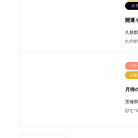
大
開運
久慈
たのが
パワ
心願
月待
茨城
ひと