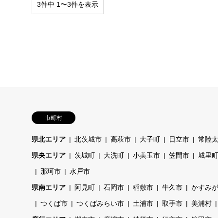
3件中 1〜3件を表示
市町村
県北エリア
北茨城市
高萩市
大子町
日立市
常陸
県央エリア
茨城町
大洗町
小美玉市
笠間市
城里
那珂市
水戸市
県南エリア
阿見町
石岡市
稲敷市
牛久市
かすみ
つくば市
つくばみらい市
土浦市
取手市
美浦村