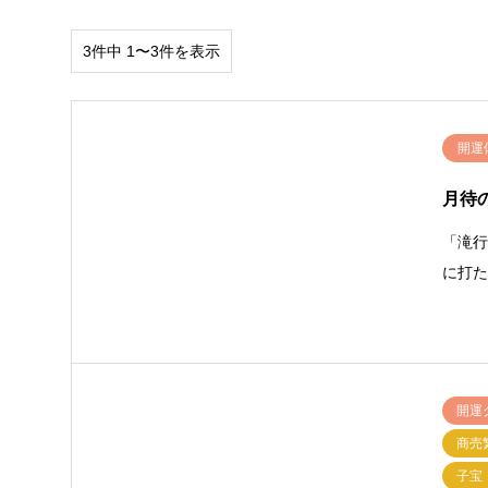
3件中 1〜3件を表示
開運
月待
「滝
に打
開運
商売繁
子宝