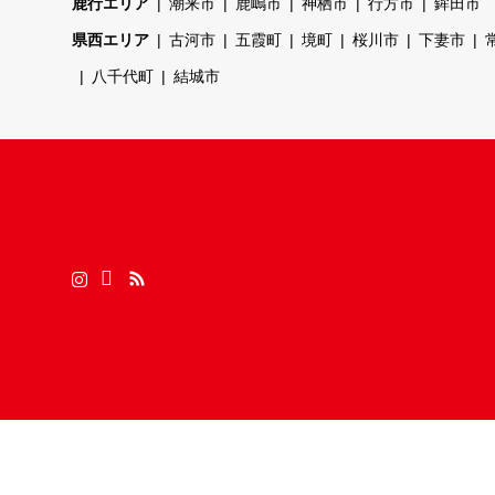
鹿行エリア
潮来市
鹿嶋市
神栖市
行方市
鉾田市
県西エリア
古河市
五霞町
境町
桜川市
下妻市
八千代町
結城市