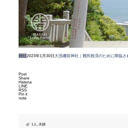
神社
2023年1月30日
大洗磯前神社｜難民救済のために降臨さ
Post
Share
Hatena
LINE
RSS
Pin it
note
1人
,
夫婦