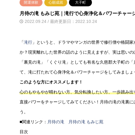
開運体験
心願成就
大子町
月待の滝 もみじ苑｜滝行で心身浄化＆パワーチャー
2022.09.24 / 最終更新日：2022.10.24
「
滝行
」というと、ドラマやマンガの世界で修行僧や格闘家
か？現実離れした世界の話のように見えますが、実は思いの
「裏見の滝」「くぐり滝」としても有名な久慈郡大子町の「
て、滝に打たれて心身浄化＆パワーチャージをしてみましょ
このような方にオススメします！
心のもやもやが晴れない方、気分転換したい方、一歩踏み出
直接パワーをチャージしてみてください！月待の滝の滝裏に
う。
■関連リンク：
月待の滝
月待の滝 もみじ苑
目次