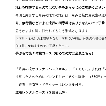
滝行を指導するものではない事をあらかじめご理解ください
今回ご紹介する月待の滝での滝行は、もみじ苑に更衣室や道
り、修行僧などによる滝行の指導等はありませんのでご了承
思うがままに滝に打たれてもらう形式となります。
※河川（滝水）の水質等を含む、河川での事故、体調悪化等の責
任は負いかねますのでご了承ください。
手ぶらで楽々体験コース（初めての方は全員こちら）
「月待の滝オリジナルバスタオル」、「くぐり札」または「
決意した方のためにブレンドした「旅立ち珈琲」（530円）
※道着・更衣室・ドライヤーはレンタル付き。
道着レンタルコース（２回目以降）