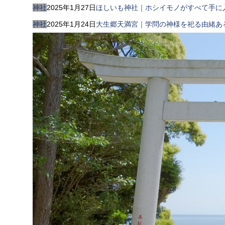
神社
2025年1月27日
ほしいも神社｜ホシイモノがすべて手に
神社
2025年1月24日
大生郷天満宮｜学問の神様を祀る由緒あ