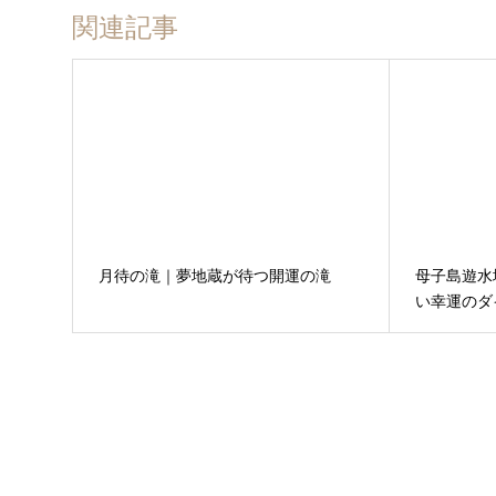
関連記事
月待の滝｜夢地蔵が待つ開運の滝
母子島遊水
い幸運のダ