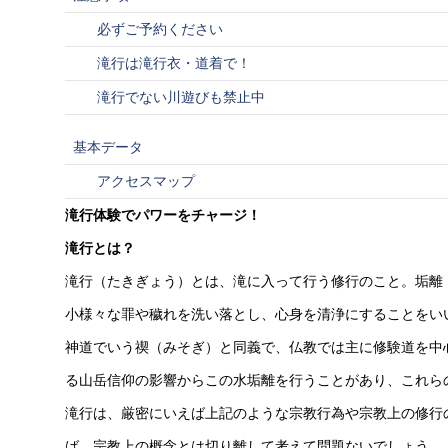
必ずご予約ください
滝行は滝行衣・道着で！
滝行でない川遊びも禁止中
基本データ
アクセスマップ
滝行体験でパワーをチャージ！
滝行とは？
滝行（たきぎょう）とは、滝に入って行う修行のこと。垢離
小様々な罪や穢れを洗い落とし、心身を清浄にすることをい
神道でいう禊（みそぎ）と同義で、仏教では主に修験道を中
る山岳信仰の影響からこの水垢離を行うことがあり、これら
滝行は、厳密にいえば上記のような宗教行為や宗教上の修行
ば、宗教上の概念とは切り離して考えて問題ないでしょう。