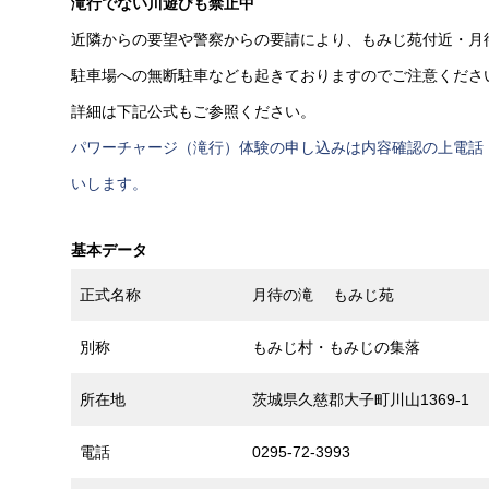
滝行でない川遊びも禁止中
近隣からの要望や警察からの要請により、もみじ苑付近・月
駐車場への無断駐車なども起きておりますのでご注意くださ
詳細は下記公式もご参照ください。
パワーチャージ（滝行）体験の申し込みは内容確認の上電話
いします。
基本データ
正式名称
月待の滝 もみじ苑
別称
もみじ村・もみじの集落
所在地
茨城県久慈郡大子町川山1369-1
電話
0295-72-3993