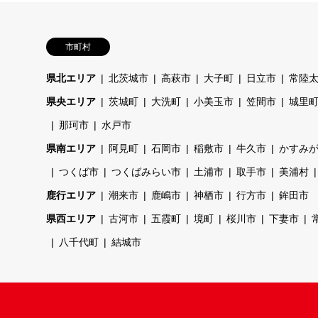
市町村
県北エリア
北茨城市
高萩市
大子町
日立市
常陸
県央エリア
茨城町
大洗町
小美玉市
笠間市
城里
那珂市
水戸市
県南エリア
阿見町
石岡市
稲敷市
牛久市
かすみ
つくば市
つくばみらい市
土浦市
取手市
美浦村
鹿行エリア
潮来市
鹿嶋市
神栖市
行方市
鉾田市
県西エリア
古河市
五霞町
境町
桜川市
下妻市
八千代町
結城市