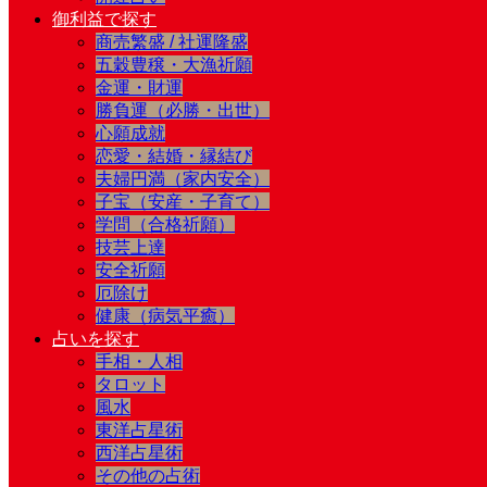
御利益で探す
商売繁盛 / 社運隆盛
五穀豊穣・大漁祈願
金運・財運
勝負運（必勝・出世）
心願成就
恋愛・結婚・縁結び
夫婦円満（家内安全）
子宝（安産・子育て）
学問（合格祈願）
技芸上達
安全祈願
厄除け
健康（病気平癒）
占いを探す
手相・人相
タロット
風水
東洋占星術
西洋占星術
その他の占術