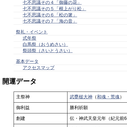
七不思議その４「御藤の花」
七不思議その５「根上がり松」
七不思議その６「松の箸」
七不思議その７「海の音」
祭礼・イベント
式年祭
白馬祭（おうめさい）
祭頭祭（さいとうさい）
基本データ
アクセスマップ
開運データ
主祭神
武甕槌大神
（
和魂・荒魂
）
御利益
勝利祈願
創建
伝・神武天皇元年（紀元前6