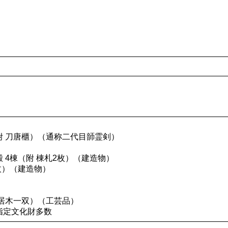
附 刀唐櫃）（通称二代目韴霊剣）
 4棟（附 棟札2枚）（建造物）
枚）（建造物）
居木一双）（工芸品）
指定文化財多数