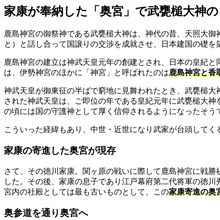
家康が奉納した「奥宮」で武甕槌大神の
鹿島神宮の御祭神である武甕槌大神は、神代の昔、天照大御
と）と話し合って国譲りの交渉を成就させ、日本建国の礎を
鹿島神宮の建立は神武天皇元年の創建とされ、日本の皇紀と同
は、伊勢神宮のほかに「神宮」と呼ばれたのは
鹿島神宮と香
神武天皇が御東征の半ばで窮地に見舞われたとき、武甕槌大
された神武天皇は、ご即位の年である皇紀元年に武甕槌大神
の頃には国の守護神として厚く信仰されるようになったそう
こういった経緯もあり、中世・近世になり武家が台頭してく
家康の寄進した奥宮が現存
さて、その徳川家康。関ヶ原の戦いに際して鹿島神宮に戦勝祈
した。その後、家康の息子であり江戸幕府第二代将軍の徳川
宮内の社殿としては最も古いものとして、この
家康寄進の奥
奥参道を通り奥宮へ