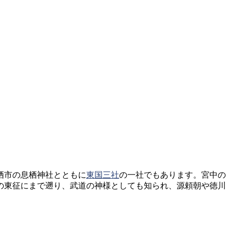
栖市の息栖神社とともに
東国三社
の一社でもあります。宮中の
の東征にまで遡り、武道の神様としても知られ、源頼朝や徳川