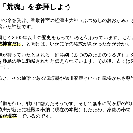
「荒魂」を参拝しよう
神の命を受け、香取神宮の経津主大神（ふつぬしのおおかみ）
築いた神様です。
じく2600年以上の歴史をもっていると伝わっています。ち
取神宮だけ
、と聞けば、いかにその格式が高かったかが分かり
神が持っていたとされる「韴霊剣（ふつのみたまのつるぎ）」
を鹿島の地に勅祭されたと伝えられています。その後、古くは
です。
ると、その棟梁である源頼朝や徳川家康といった武将からも尊
願を行い、戦いに臨んだそうです。そして無事に関ヶ原の戦い
秀忠が新たに社殿を奉納（現在の本殿）したため、家康の奉納
宮が現存
しているのです。