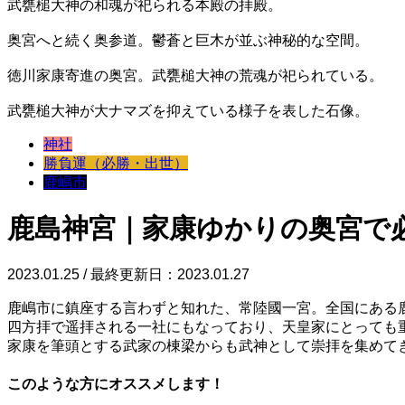
武甕槌大神の和魂が祀られる本殿の拝殿。
奥宮へと続く奥参道。鬱蒼と巨木が並ぶ神秘的な空間。
徳川家康寄進の奥宮。武甕槌大神の荒魂が祀られている。
武甕槌大神が大ナマズを抑えている様子を表した石像。
神社
勝負運（必勝・出世）
鹿嶋市
鹿島神宮｜家康ゆかりの奥宮で
2023.01.25 / 最終更新日：2023.01.27
鹿嶋市に鎮座する言わずと知れた、常陸國一宮。全国にある
四方拝で遥拝される一社にもなっており、天皇家にとっても
家康を筆頭とする武家の棟梁からも武神として崇拝を集めて
このような方にオススメします！