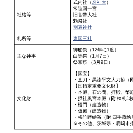
式内社（
名神大
）
常陸国一宮
社格等
旧官幣大社
勅祭社
別表神社
札所等
東国三社
御船祭（12年に1度）
主な神事
白馬祭（1月7日）
祭頭祭 （3月9日）
【国宝】
・直刀・黒漆平文大刀拵（
【国指定重要文化財】
・本殿、石の間、拝殿、幣殿
文化財
・摂社奥宮本殿（附 棟札1
・楼門（建造物）
・仮殿（建造物）
・梅竹蒔絵鞍（附 四手蒔絵
※その他、茨城県・鹿嶋市