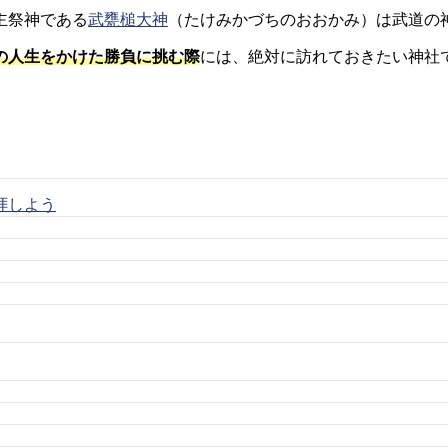
主祭神である
武甕槌大神
（たけみかづちのおおかみ）は武道の
の人生をかけた勝負に挑む際
には、絶対に訪れておきたい神社
拝しよう