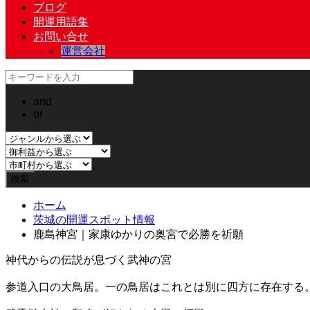
ブログ
開運用語集
お問い合せ
運営会社
and
or
ホーム
茨城の開運スポット情報
鹿島神宮｜家康ゆかりの奥宮で必勝を祈願
神代からの伝説が息づく武神の宮
参道入口の大鳥居。一の鳥居はこれとは別に四方に存在する