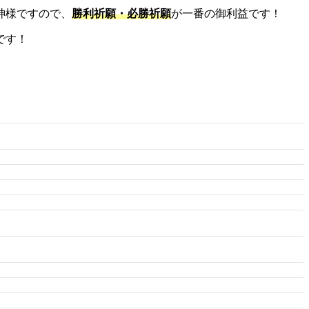
神様ですので、
勝利祈願・必勝祈願
が一番の御利益です！
です！