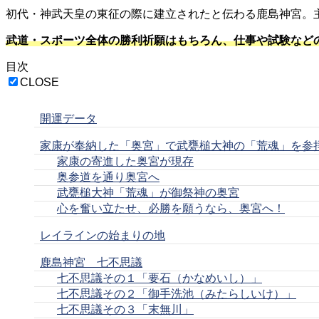
初代・神武天皇の東征の際に建立されたと伝わる鹿島神宮。
武道・スポーツ全体の勝利祈願はもちろん、仕事や試験など
目次
CLOSE
開運データ
家康が奉納した「奥宮」で武甕槌大神の「荒魂」を参
家康の寄進した奥宮が現存
奥参道を通り奥宮へ
武甕槌大神「荒魂」が御祭神の奥宮
心を奮い立たせ、必勝を願うなら、奥宮へ！
レイラインの始まりの地
鹿島神宮 七不思議
七不思議その１「要石（かなめいし）」
七不思議その２「御手洗池（みたらしいけ）」
七不思議その３「末無川」