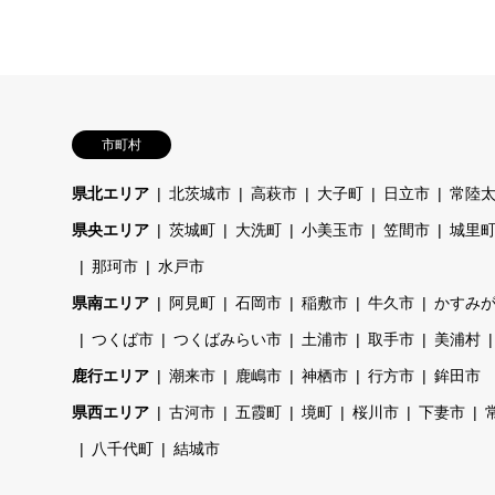
市町村
県北エリア
北茨城市
高萩市
大子町
日立市
常陸
県央エリア
茨城町
大洗町
小美玉市
笠間市
城里
那珂市
水戸市
県南エリア
阿見町
石岡市
稲敷市
牛久市
かすみ
つくば市
つくばみらい市
土浦市
取手市
美浦村
鹿行エリア
潮来市
鹿嶋市
神栖市
行方市
鉾田市
県西エリア
古河市
五霞町
境町
桜川市
下妻市
八千代町
結城市