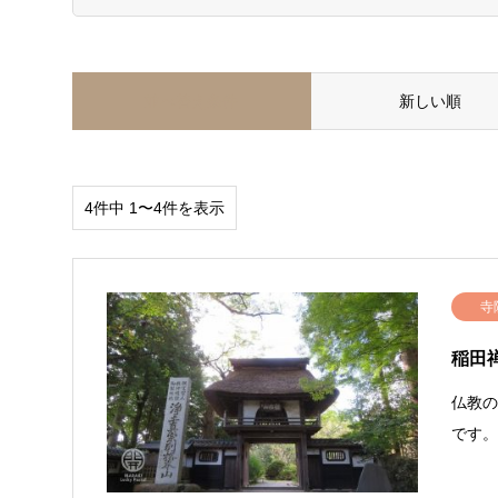
並べ替え条件
新しい順
4件中 1〜4件を表示
寺
稲田
仏教
です