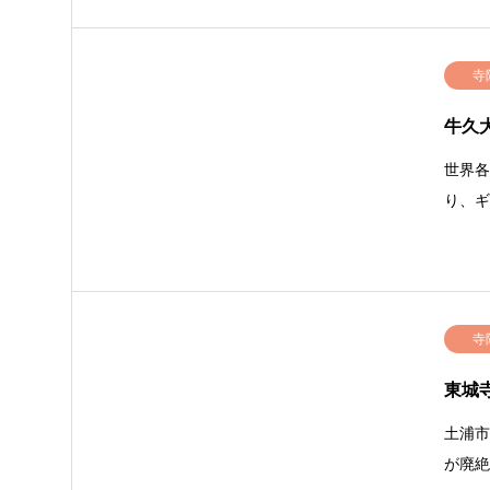
寺
牛久
世界
り、
寺
東城
土浦
が廃