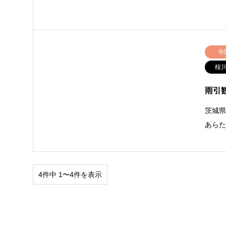
寺
桜
雨引
茨城
あらた
4件中 1〜4件を表示