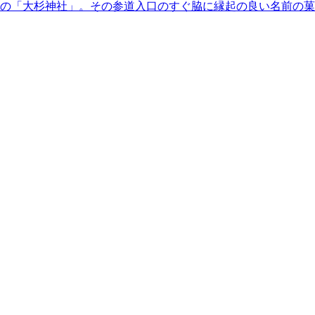
の「大杉神社」。その参道入口のすぐ脇に縁起の良い名前の菓