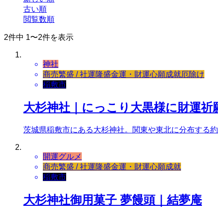
古い順
閲覧数順
2件中 1〜2件を表示
神社
商売繁盛 / 社運隆盛
金運・財運
心願成就
厄除け
稲敷市
大杉神社｜にっこり大黒様に財運祈
茨城県稲敷市にある大杉神社。関東や東北に分布する約
開運グルメ
商売繁盛 / 社運隆盛
金運・財運
心願成就
稲敷市
大杉神社御用菓子 夢饅頭｜結夢庵