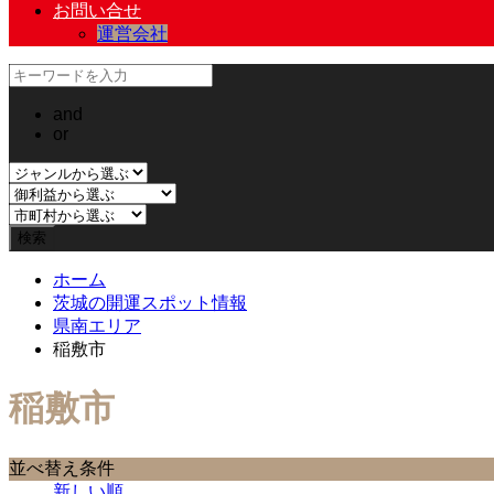
お問い合せ
運営会社
and
or
ホーム
茨城の開運スポット情報
県南エリア
稲敷市
稲敷市
並べ替え条件
新しい順