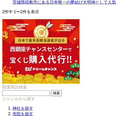
茨城県稲敷市にある日本唯一の夢結び大明神として人気
2件中 1〜2件を表示
開運用語検索
検
索:
ジャンルから探す
神社を探す
寺院を探す