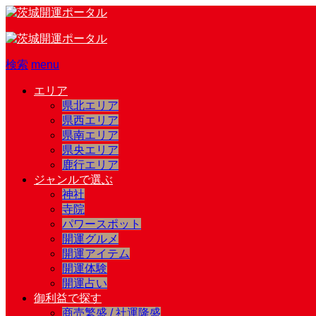
検索
menu
エリア
県北エリア
県西エリア
県南エリア
県央エリア
鹿行エリア
ジャンルで選ぶ
神社
寺院
パワースポット
開運グルメ
開運アイテム
開運体験
開運占い
御利益で探す
商売繁盛 / 社運隆盛