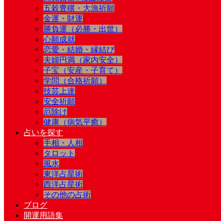
五穀豊穣・大漁祈願
金運・財運
勝負運（必勝・出世）
心願成就
恋愛・結婚・縁結び
夫婦円満（家内安全）
子宝（安産・子育て）
学問（合格祈願）
技芸上達
安全祈願
厄除け
健康（病気平癒）
占いを探す
手相・人相
タロット
風水
東洋占星術
西洋占星術
その他の占術
ブログ
開運用語集