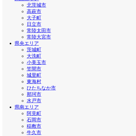
北茨城市
高萩市
大子町
日立市
常陸太田市
常陸大宮市
県央エリア
茨城町
大洗町
小美玉市
笠間市
城里町
東海村
ひたちなか市
那珂市
水戸市
県南エリア
阿見町
石岡市
稲敷市
牛久市