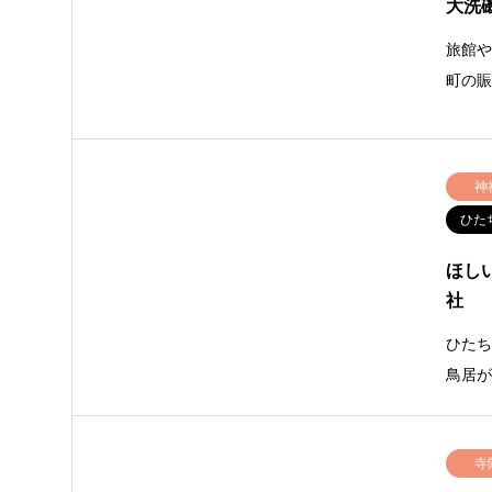
大洗
旅館
町の
神
ひた
ほし
社
ひた
鳥居
寺