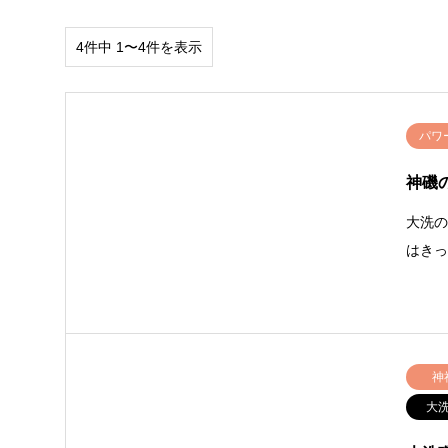
4件中 1〜4件を表示
パワ
神磯
大洗
はき
神
大