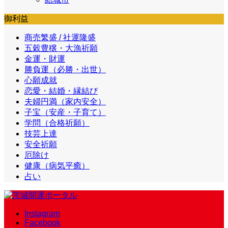
御利益
商売繁盛 / 社運隆盛
五穀豊穣・大漁祈願
金運・財運
勝負運（必勝・出世）
心願成就
恋愛・結婚・縁結び
夫婦円満（家内安全）
子宝（安産・子育て）
学問（合格祈願）
技芸上達
安全祈願
厄除け
健康（病気平癒）
占い
Instagram
Facebook