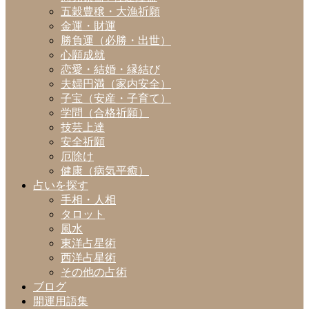
五穀豊穣・大漁祈願
金運・財運
勝負運（必勝・出世）
心願成就
恋愛・結婚・縁結び
夫婦円満（家内安全）
子宝（安産・子育て）
学問（合格祈願）
技芸上達
安全祈願
厄除け
健康（病気平癒）
占いを探す
手相・人相
タロット
風水
東洋占星術
西洋占星術
その他の占術
ブログ
開運用語集