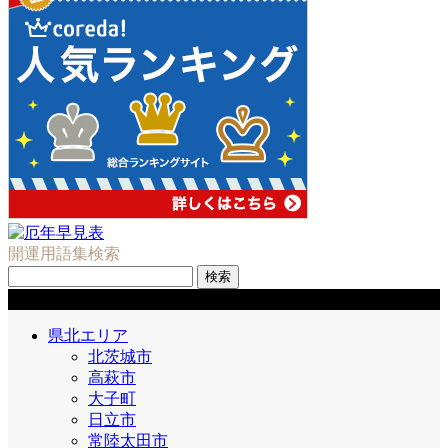
開運用語集検索
検
索:
市町村
県北エリア
北茨城市
高萩市
大子町
日立市
常陸太田市