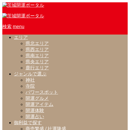
検索
menu
エリア
県北エリア
県西エリア
県南エリア
県央エリア
鹿行エリア
ジャンルで選ぶ
神社
寺院
パワースポット
開運グルメ
開運アイテム
開運体験
開運占い
御利益で探す
商売繁盛 / 社運隆盛