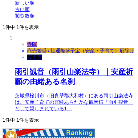
新しい順
古い順
閲覧数順
1件中 1件を表示
寺院
商売繁盛 / 社運隆盛
子宝（安産・子育て）
厄除け
桜川市
雨引観音（雨引山楽法寺）｜安産祈
願の由緒ある名刹
茨城県桜川市（旧真壁郡大和村）にある雨引山楽法寺
は、安産子育ての霊験あらたかな観音様「雨引観音」
として親しまれている1…
1件中 1件を表示