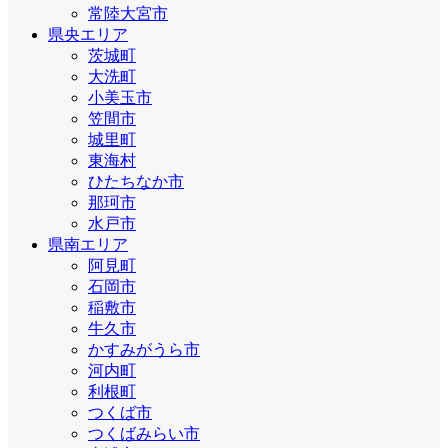
常陸大宮市
県央エリア
茨城町
大洗町
小美玉市
笠間市
城里町
東海村
ひたちなか市
那珂市
水戸市
県南エリア
阿見町
石岡市
稲敷市
牛久市
かすみがうら市
河内町
利根町
つくば市
つくばみらい市