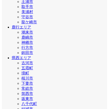
土浦市
取手市
美浦村
守谷市
龍ケ崎市
鹿行エリア
潮来市
鹿嶋市
神栖市
行方市
鉾田市
県西エリア
古河市
五霞町
境町
桜川市
下妻市
常総市
筑西市
坂東市
八千代町
結城市